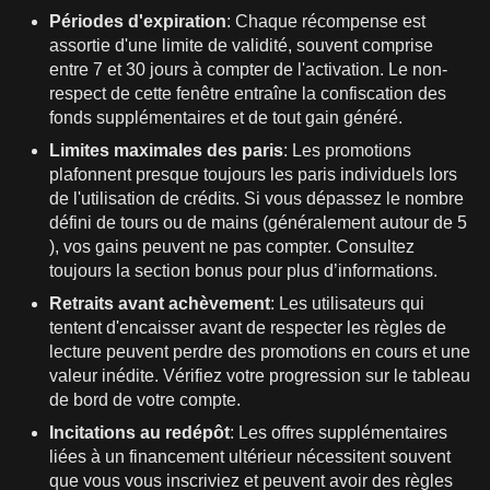
Périodes d'expiration
: Chaque récompense est
assortie d'une limite de validité, souvent comprise
entre 7 et 30 jours à compter de l'activation. Le non-
respect de cette fenêtre entraîne la confiscation des
fonds supplémentaires et de tout gain généré.
Limites maximales des paris
: Les promotions
plafonnent presque toujours les paris individuels lors
de l'utilisation de crédits. Si vous dépassez le nombre
défini de tours ou de mains (généralement autour de 5
), vos gains peuvent ne pas compter. Consultez
toujours la section bonus pour plus d’informations.
Retraits avant achèvement
: Les utilisateurs qui
tentent d'encaisser avant de respecter les règles de
lecture peuvent perdre des promotions en cours et une
valeur inédite. Vérifiez votre progression sur le tableau
de bord de votre compte.
Incitations au redépôt
: Les offres supplémentaires
liées à un financement ultérieur nécessitent souvent
que vous vous inscriviez et peuvent avoir des règles