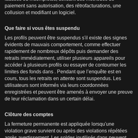
paiement sans autorisation, des rétrofacturations, une
collusion et modifiant un logiciel.
Que faire si vous êtes suspendu
Les profils peuvent être suspendus s'il existe des signes
évidents de mauvais comportement, comme effectuer
rapidement de nombreux dépôts puis demander des
retraits immédiatement, utiliser plusieurs appareils pour
accéder à plusieurs profils ou essayer de contourner les
limites des fonds dans . Pendant que l’enquête est en
cours, tous les retraits en attente sont suspendus. Les
utilisateurs sont informés via leurs coordonnées
enregistrées et peuvent être amenés à envoyer une preuve
de leur réclamation dans un certain délai.
Clôture des comptes
La fermeture permanente est appliquée lorsqu'une
violation grave survient ou après des violations répétées
après avertissement. Les soldes inutilisés dans peuvent