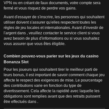
VPN ou en créant de faux documents, votre compte sera
fermé et vous risquez de perdre vos gains.
Avant d'essayer de s'inscrire, les personnes qui souhaitent
utiliser doivent s'assurer qu'elles respectent toutes les
règles de jeu locales et internationales. Avant d'investir de
l'argent dans , veuillez contacter le service client si vous
avez besoin de plus d'informations ou si vous souhaitez
vous assurer que vous êtes éligible.
Combien pouvez-vous parier sur les jeux du casino
Bonanza Slot
Pour les joueurs qui souhaitent tirer le meilleur parti de
leurs bonus, il est important de savoir comment chaque jeu
affecte le respect des exigences de mise. Le pourcentage
des contributions varie en fonction du type de
divertissement. Cela affecte la rapidité avec laquelle les
obligations sont remplies avant que des retraits puissent
être effectués dans .