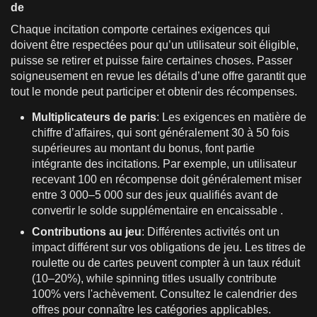
de
Chaque incitation comporte certaines exigences qui
doivent être respectées pour qu’un utilisateur soit éligible,
puisse se retirer et puisse faire certaines choses. Passer
soigneusement en revue les détails d’une offre garantit que
tout le monde peut participer et obtenir des récompenses.
Multiplicateurs de paris
: Les exigences en matière de
chiffre d’affaires, qui sont généralement 30 à 50 fois
supérieures au montant du bonus, font partie
intégrante des incitations. Par exemple, un utilisateur
recevant 100 en récompense doit généralement miser
entre 3 000–5 000 sur des jeux qualifiés avant de
convertir le solde supplémentaire en encaissable .
Contributions au jeu
: Différentes activités ont un
impact différent sur vos obligations de jeu. Les titres de
roulette ou de cartes peuvent compter à un taux réduit
(10–20%), while spinning titles usually contribute
100% vers l'achèvement. Consultez le calendrier des
offres pour connaître les catégories applicables.