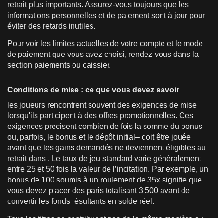
retrait plus importants. Assurez-vous toujours que les
informations personnelles et de paiement sont à jour pour
éviter des retards inutiles.
Pour voir les limites actuelles de votre compte et le mode
de paiement que vous avez choisi, rendez-vous dans la
section paiements ou caissier.
Conditions de mise : ce que vous devez savoir
les joueurs rencontrent souvent des exigences de mise
lorsqu'ils participent à des offres promotionnelles. Ces
exigences précisent combien de fois la somme du bonus –
ou, parfois, le bonus et le dépôt initial– doit être jouée
avant que les gains demandés ne deviennent éligibles au
retrait dans . Le taux de jeu standard varie généralement
entre 25 et 50 fois la valeur de l’incitation. Par exemple, un
bonus de 100 soumis à un roulement de 35x signifie que
vous devez placer des paris totalisant 3 500 avant de
convertir les fonds résultants en solde réel.