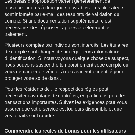
Les délais d’approbation varient généralement de
plusieurs heures à deux jours ouvrables. Les utilisateurs
sont informés par e-mail des résultats de validation du
compte. Si une documentation supplémentaire est
nécessaire, des réponses rapides accéléreront le
traitement.
Plusieurs comptes par individu sont interdits. Les titulaires
de compte sont chargés de protéger leurs informations
d’identification. Si nous voyons quelque chose de suspect,
nous pouvons suspendre temporairement votre compte ou
vous demander de vérifier à nouveau votre identité pour
protéger votre solde dans .
Pour les résidents de , le respect des règles peut
nécessiter davantage de contrôles, en particulier pour les
transactions importantes. Suivez les exigences pour vous
assurer que votre service est toujours disponible et que
vos retraits sont rapides.
Comprendre les règles de bonus pour les utilisateurs